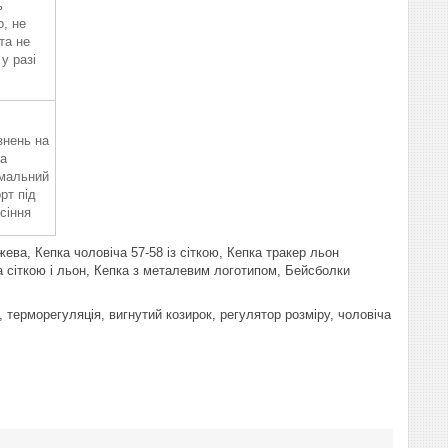
ь
, не
та не
 у разі
знень на
та
мальний
рт під
сіння
ежева, Кепка чоловіча 57-58 із сіткою, Кепка тракер льон
а сіткою і льон, Кепка з металевим логотипом, Бейсболки
р, терморегуляція, вигнутий козирок, регулятор розміру, чоловіча