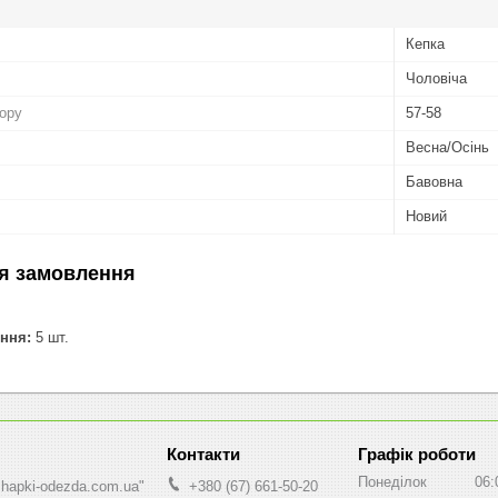
Кепка
Чоловіча
бору
57-58
Весна/Осінь
Бавовна
Новий
я замовлення
ння:
5 шт.
Графік роботи
Понеділок
06:
shapki-odezda.com.ua"
+380 (67) 661-50-20