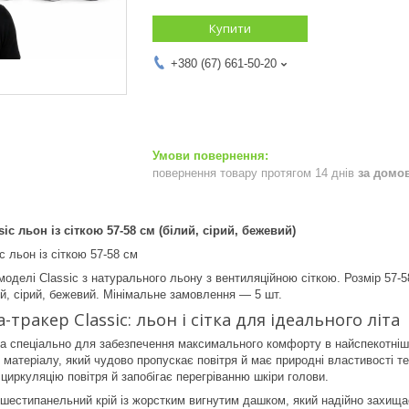
Купити
+380 (67) 661-50-20
повернення товару протягом 14 днів
за домо
ic льон із сіткою 57-58 см (білий, сірий, бежевий)
c льон із сіткою 57-58 см
моделі Classic з натурального льону з вентиляційною сіткою. Розмір 57-
ий, сірий, бежевий. Мінімальне замовлення — 5 шт.
-тракер Classic: льон і сітка для ідеального літа
 спеціально для забезпечення максимального комфорту в найспекотніші д
матеріалу, який чудово пропускає повітря й має природні властивості те
циркуляцію повітря й запобігає перегріванню шкіри голови.
шестипанельний крій із жорстким вигнутим дашком, який надійно захища