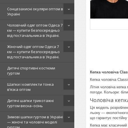
Сонцезахисні окуляри оптом в
Україні
Чоловічий одяг оптом Одеса 7
км — купити безпосередньо
від постачальника в Україні.
Жіночий одяг оптом Одеса 7
км — купити безпосередньо
від постачальника в Україні.
Дитячі спортивні костюми
Кепка чоловіча Class
гуртом
Кепка чоловіча Classi
Шапки і комплекти тонка
Літня чоловіча кепка 
в’язка оптом
погоди. Кольори: біл
Чоловіча кепка
Дитячі шапки трикотажні
гуртом весна–осінь
Ця модель розроблена
льону — екологічного 
Зимові шапки гуртом в Україні
що гарантує постійну 
— жіночі та чоловічі моделі
Кепка має класичний 
гуртом