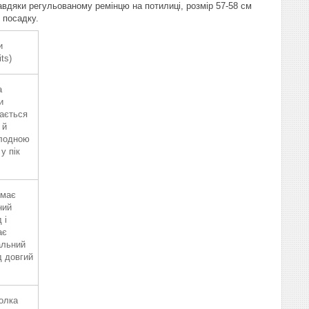
вдяки регульованому ремінцю на потилиці, розмір 57-58 см
 посадку.
и
its)
а
и
ається
 й
лодною
 у пік
 має
ний
 і
ає
альний
д довгий
олка