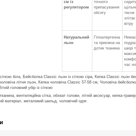
см із
точного
сидит
регулятором
припасування
щільно
обсягу
тисне 
злітає
вітру
Натуральний
Гіпоалергенна
Немає
льон
та приємна на
подра
дотик тканина
шкірі 
макси
комфо
час но
 сіткою біла, Бейсболка Classic льон із сіткою сіра, Кепка Classic льон б
чоловіча літня льон, Кепка чоловіча Classic 57-58 см, Чоловіча бейсболк
Літній головний убір із сіткою
тканина, вентиляційна сітка, обхват голови, літній аксесуар, кепка-траке
ий матеріал, металевий шильд, чоловічий одяг.
и