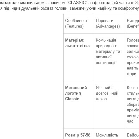
м металевим шильдом із написом "CLASSIC" на фронтальній частині. За
я під індивідуальний обхват голови, забезпечуючи надійну та комфортну
Особливості
Переваги
Вигод
(Features)
(Advantages)
(Benef
Матеріал:
Комбінація
Голов
льон + сітка
природного
завжд
матеріалу та
залиш
активної
сухою
вентиляції
прохо
навіть
жари
Металевий
Якісний і
Кепка
логотип
довговічний
стиль
Classic
декор
вигляд
зберіг
премі
вигля
час
Розмір 57-58
Можливість
Бейсб