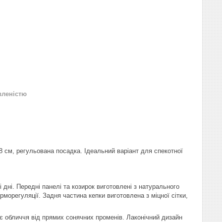
вленістю
58 см, регульована посадка. Ідеальний варіант для спекотної
ні. Передні панелі та козирок виготовлені з натурального
рморегуляції. Задня частина кепки виготовлена з міцної сітки,
є обличчя від прямих сонячних променів. Лаконічний дизайн