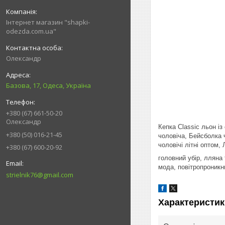
Інтернет магазин "shapki-
odezda.com.ua"
Олександр
Базова, 17, Одеса, Україна
+380 (67) 661-50-20
Олександр
Кепка Classic льон із
+380 (50) 016-21-45
чоловіча, Бейсболка 
чоловічі літні оптом, 
+380 (67) 600-20-92
головний убір, лляна 
мода, повітропроникн
strielnik76@gmail.com
Характеристик