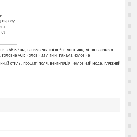
ий
д виробу
ист
від
іча 56-59 см, панама чоловіча без логотипа, літня панама з
головна убір чоловічий літній, панама чоловіча
денний стиль, прошиті поля, вентиляція, чоловічий мода, пляжний