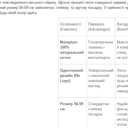
о повсякденного міського образу. Щільні прошиті поля середньої ширин
ьний розмір 56-59 см забезпечує глибоку та зручну посадку. У наявності 
будь-який колір одягу.
Особливості
Переваги
Вигод
(Features)
(Advantages)
(Benef
Матеріал:
Гіпоалергенна
Макси
100%
тканина з
й ком
натуральний
високою
спеку,
котон
вентиляцією
не пот
Однотонний
Універсальний
Легко
дизайн (No
і лаконічний
поєдн
Logo)
зовнішній
будь-
вигляд
речам
завжд
Розмір 56-59
Стандартна
Надій
см
глибока
фіксац
посадка
голові
аксес
злітає