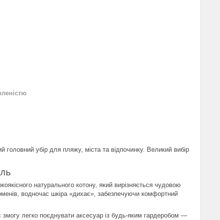
вленістю
й головний убір для пляжу, міста та відпочинку. Великий вибір
иль
коякісного натурального котону, який вирізняється чудовою
оменів, водночас шкіра «дихає», забезпечуючи комфортний
ає змогу легко поєднувати аксесуар із будь-яким гардеробом —