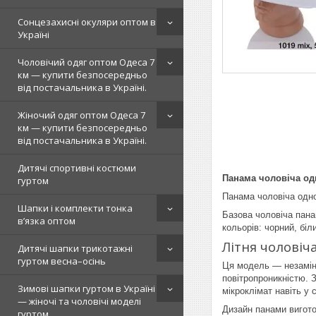
Сонцезахисні окуляри оптом в
Україні
Чоловічий одяг оптом Одеса 7
км — купити безпосередньо
від постачальника в Україні.
Жіночий одяг оптом Одеса 7
км — купити безпосередньо
від постачальника в Україні.
Дитячі спортивні костюми
Панама чоловіча одн
гуртом
Панама чоловіча одно
Шапки і комплекти тонка
Базова чоловіча пана
в’язка оптом
кольорів: чорний, біли
Літня чоловіч
Дитячі шапки трикотажні
гуртом весна–осінь
Ця модель — незамінн
повітропроникністю. 
Зимові шапки гуртом в Україні
мікроклімат навіть у 
— жіночі та чоловічі моделі
Дизайн панами вигото
гуртом