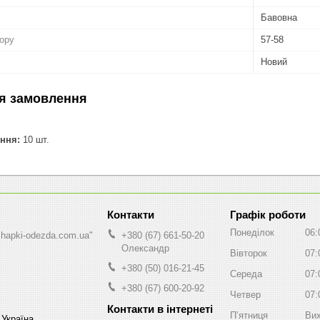
Бавовна
бору
57-58
Новий
я замовлення
ння:
10 шт.
Графік роботи
Понеділок
06:
shapki-odezda.com.ua"
+380 (67) 661-50-20
Олександр
Вівторок
07:
+380 (50) 016-21-45
Середа
07:
+380 (67) 600-20-92
Четвер
07:
Пʼятниця
Вих
 Україна