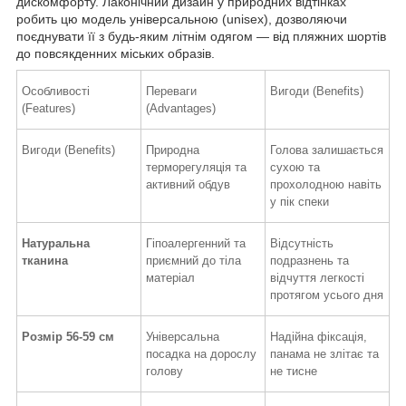
дискомфорту. Лаконічний дизайн у природних відтінках
робить цю модель універсальною (unisex), дозволяючи
поєднувати її з будь-яким літнім одягом — від пляжних шортів
до повсякденних міських образів.
Особливості
Переваги
Вигоди (Benefits)
(Features)
(Advantages)
Вигоди (Benefits)
Природна
Голова залишається
терморегуляція та
сухою та
активний обдув
прохолодною навіть
у пік спеки
Натуральна
Гіпоалергенний та
Відсутність
тканина
приємний до тіла
подразнень та
матеріал
відчуття легкості
протягом усього дня
Розмір 56-59 см
Універсальна
Надійна фіксація,
посадка на дорослу
панама не злітає та
голову
не тисне