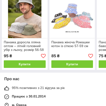
Панама доросла лляна
Панама жіноча Ромашки
Пан
оптом – літній головний
котон із сіткою 57-59 см
баво
убір з льону, розмір 56-58
розм
асор
95
85
75
₴
₴
Купити
Купити
Про нас
95% позитивних з 21 відгука за рік
Працює з 30.01.2014
м. Одеса