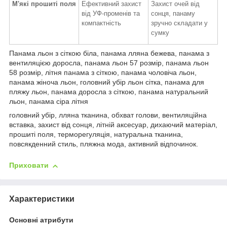
М'які прошиті поля
Ефективний захист
Захист очей від
від УФ-променів та
сонця, панаму
компактність
зручно складати у
сумку
Панама льон з сіткою біла, панама лляна бежева, панама з
вентиляцією доросла, панама льон 57 розмір, панама льон
58 розмір, літня панама з сіткою, панама чоловіча льон,
панама жіноча льон, головний убір льон сітка, панама для
пляжу льон, панама доросла з сіткою, панама натуральний
льон, панама сіра літня
головний убір, лляна тканина, обхват голови, вентиляційна
вставка, захист від сонця, літній аксесуар, дихаючий матеріал,
прошиті поля, терморегуляція, натуральна тканина,
повсякденний стиль, пляжна мода, активний відпочинок.
Приховати
Характеристики
Основні атрибути