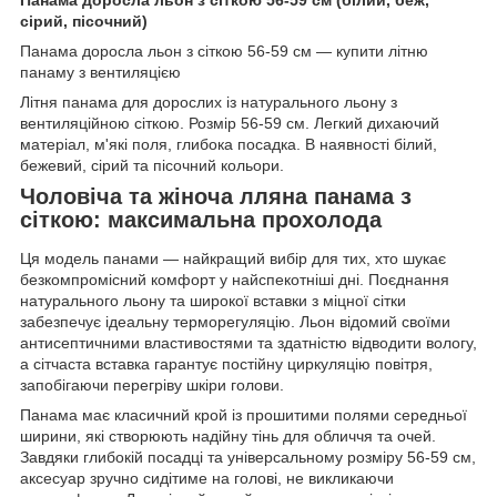
сірий, пісочний)
Панама доросла льон з сіткою 56-59 см — купити літню
панаму з вентиляцією
Літня панама для дорослих із натурального льону з
вентиляційною сіткою. Розмір 56-59 см. Легкий дихаючий
матеріал, м'які поля, глибока посадка. В наявності білий,
бежевий, сірий та пісочний кольори.
Чоловіча та жіноча лляна панама з
сіткою: максимальна прохолода
Ця модель панами — найкращий вибір для тих, хто шукає
безкомпромісний комфорт у найспекотніші дні. Поєднання
натурального льону та широкої вставки з міцної сітки
забезпечує ідеальну терморегуляцію. Льон відомий своїми
антисептичними властивостями та здатністю відводити вологу,
а сітчаста вставка гарантує постійну циркуляцію повітря,
запобігаючи перегріву шкіри голови.
Панама має класичний крой із прошитими полями середньої
ширини, які створюють надійну тінь для обличчя та очей.
Завдяки глибокій посадці та універсальному розміру 56-59 см,
аксесуар зручно сидітиме на голові, не викликаючи