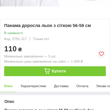
Панама доросла льон з сіткою 56-59 см
В наявності
Код: 2791-117
Тільки опт
110
₴
Мінімальне замовлення — 5 шт.
Мінімальна сума замовлення на сайті — 1 000 ₴
Купити
Опис
Характеристики
Доставка
Оплата
Умови п
Опис
Панама доросла льон з сіткою 56-59 см (білий, беж,