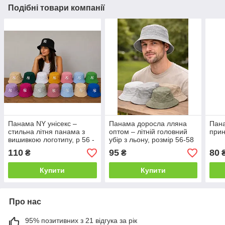
Подібні товари компанії
Панама NY унісекс –
Панама доросла лляна
Пана
стильна літня панама з
оптом – літній головний
прин
вишивкою логотипу, р 56 -
убір з льону, розмір 56-58
58 гуртом
110
95
80
₴
₴
Купити
Купити
Про нас
95% позитивних з 21 відгука за рік