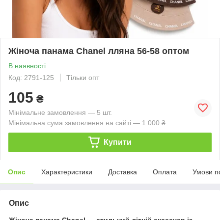
Жіноча панама Chanel лляна 56-58 оптом
В наявності
Код: 2791-125
Тільки опт
105
₴
Мінімальне замовлення — 5 шт.
Мінімальна сума замовлення на сайті — 1 000 ₴
Купити
Опис
Характеристики
Доставка
Оплата
Умови п
Опис
Жіноча панама Chanel — стильний літній аксесуар із