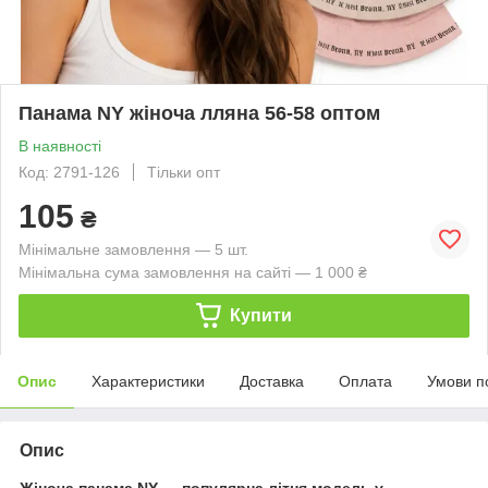
Панама NY жіноча лляна 56-58 оптом
В наявності
Код: 2791-126
Тільки опт
105
₴
Мінімальне замовлення — 5 шт.
Мінімальна сума замовлення на сайті — 1 000 ₴
Купити
Опис
Характеристики
Доставка
Оплата
Умови п
Опис
Жіноча панама NY — популярна літня модель у