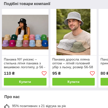
Подібні товари компанії
Панама NY унісекс –
Панама доросла лляна
Пана
стильна літня панама з
оптом – літній головний
прин
вишивкою логотипу, р 56 -
убір з льону, розмір 56-58
58 гуртом
110
95
80
₴
₴
Купити
Купити
Про нас
95% позитивних з 21 відгука за рік