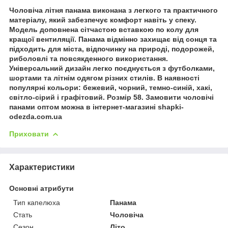
Чоловіча літня панама виконана з легкого та практичного
матеріалу, який забезпечує комфорт навіть у спеку.
Модель доповнена сітчастою вставкою по колу для
кращої вентиляції. Панама відмінно захищає від сонця та
підходить для міста, відпочинку на природі, подорожей,
риболовлі та повсякденного використання.
Універсальний дизайн легко поєднується з футболками,
шортами та літнім одягом різних стилів. В наявності
популярні кольори: бежевий, чорний, темно-синій, хакі,
світло-сірий і графітовий. Розмір 58. Замовити чоловічі
панами оптом можна в інтернет-магазині shapki-
odezda.com.ua
Приховати
Характеристики
Основні атрибути
Тип капелюха
Панама
Стать
Чоловіча
Сезон
Літо