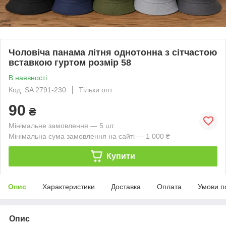
Чоловіча панама літня однотонна з сітчастою
вставкою гуртом розмір 58
В наявності
Код: SA 2791-230
Тільки опт
90
₴
Мінімальне замовлення — 5 шт.
Мінімальна сума замовлення на сайті — 1 000 ₴
Купити
Опис
Характеристики
Доставка
Оплата
Умови п
Опис