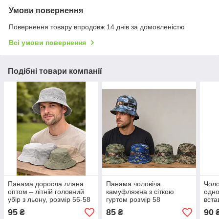
Умови повернення
Повернення товару впродовж 14 днів за домовленістю
Всі умови повернення
Подібні товари компанії
Панама доросла лляна
Панама чоловіча
Чоло
оптом – літній головний
камуфляжна з сіткою
одно
убір з льону, розмір 56-58
гуртом розмір 58
вста
95
85
90
₴
₴