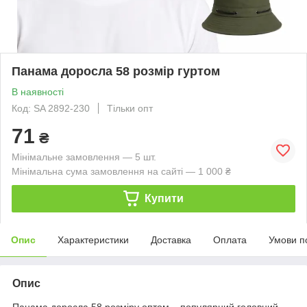
Панама доросла 58 розмір гуртом
В наявності
Код: SA 2892-230
Тільки опт
71
₴
Мінімальне замовлення — 5 шт.
Мінімальна сума замовлення на сайті — 1 000 ₴
Купити
Опис
Характеристики
Доставка
Оплата
Умови п
Опис
Панама доросла 58 розміру оптом – популярний головний