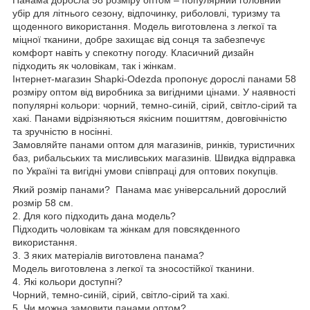
убір для літнього сезону, відпочинку, риболовлі, туризму та
щоденного використання. Модель виготовлена з легкої та
міцної тканини, добре захищає від сонця та забезпечує
комфорт навіть у спекотну погоду. Класичний дизайн
підходить як чоловікам, так і жінкам.
Інтернет-магазин Shapki-Odezda пропонує дорослі панами 58
розміру оптом від виробника за вигідними цінами. У наявності
популярні кольори: чорний, темно-синій, сірий, світло-сірий та
хакі. Панами відрізняються якісним пошиттям, довговічністю
та зручністю в носінні.
Замовляйте панами оптом для магазинів, ринків, туристичних
баз, рибальських та мисливських магазинів. Швидка відправка
по Україні та вигідні умови співпраці для оптових покупців.
Який розмір панами? Панама має універсальний дорослий
розмір 58 см.
2. Для кого підходить дана модель?
Підходить чоловікам та жінкам для повсякденного
використання.
3. З яких матеріалів виготовлена панама?
Модель виготовлена з легкої та зносостійкої тканини.
4. Які кольори доступні?
Чорний, темно-синій, сірий, світло-сірий та хакі.
5. Чи можна замовити панами оптом?