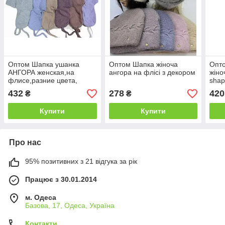
Оптом Шапка ушанка
Оптом Шапка жіноча
Опт
АНГОРА женская,на
ангора на флісі з декором
жіно
флисе,разние цвета,
shap
размер универсальный
432
278
420
₴
₴
shapki-odezda.com.ua
Купити
Купити
Про нас
95% позитивних з 21 відгука за рік
Працює з 30.01.2014
м. Одеса
Базова, 17, Одеса, Україна
Контакти