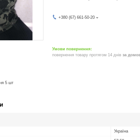
+380 (67) 661-50-20
повернення товару протягом 14 днів
за домо
ня 5 шт
и
Україна