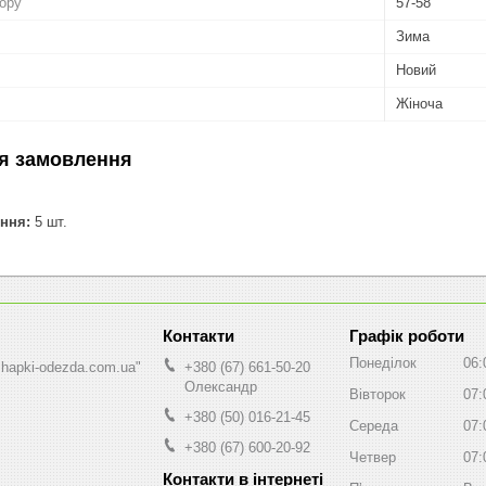
бору
57-58
Зима
Новий
Жіноча
я замовлення
ння:
5 шт.
Графік роботи
Понеділок
06:
shapki-odezda.com.ua"
+380 (67) 661-50-20
Олександр
Вівторок
07:
+380 (50) 016-21-45
Середа
07:
+380 (67) 600-20-92
Четвер
07: