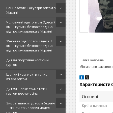
Сонцезахисні окуляри оптом в
Україні
Чоловічий одяг оптом Одеса 7
км — купити безпосередньо
від постачальника в Україні.
Жіночий одяг оптом Одеса 7
км — купити безпосередньо
від постачальника в Україні.
Дитячі спортивні костюми
Шапка чоловіча
гуртом
Мінімальне замовлен
Шапки і комплекти тонка
в’язка оптом
Характеристик
Дитячі шапки трикотажні
гуртом весна–осінь
Основні
Зимові шапки гуртом в Україні
Країна виробник
— жіночі та чоловічі моделі
гуртом