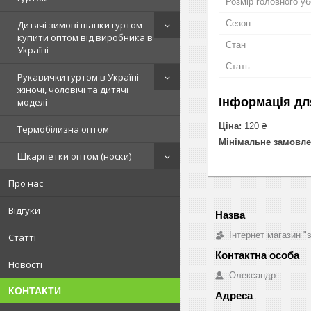
Розмір головного у
Сезон
Дитячі зимові шапки гуртом –
купити оптом від виробника в
Стан
Україні
Стать
Рукавички гуртом в Україні —
жіночі, чоловічі та дитячі
Інформація дл
моделі
Ціна:
120 ₴
Термобілизна оптом
Мінімальне замовле
Шкарпетки оптом (носки)
Про нас
Відгуки
Інтернет магазин "
Статті
Новості
Олександр
КОНТАКТИ