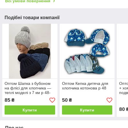
Всі умови повернення
Подібні товари компанії
Оптом Шапка з бубоном
Оптом Кепка дитяча для
Опто
на флісі для хлопчика —
хлопчика котонова р 48
+ хо
теплі моделі з 7 км р 48-
подв
50
85
50
₴
₴
80
Купити
Купити
Про нас