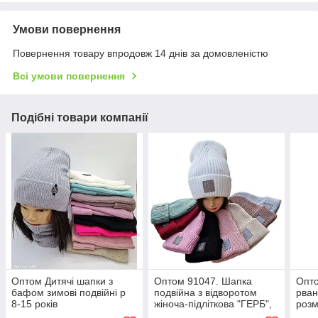
Умови повернення
Повернення товару впродовж 14 днів за домовленістю
Всі умови повернення
Подібні товари компанії
Оптом Дитячі шапки з
Оптом 91047. Шапка
Опт
бафом зимові подвійні р
подвійна з відворотом
рван
8-15 років
жіноча-підліткова "ГЕРБ",
розм
різні кольори, 5-60 років