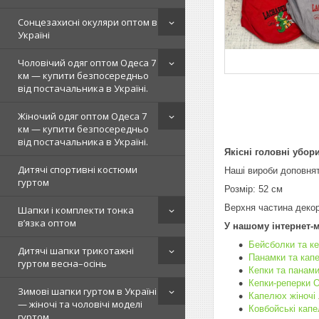
Сонцезахисні окуляри оптом в
Україні
Чоловічий одяг оптом Одеса 7
км — купити безпосередньо
від постачальника в Україні.
Жіночий одяг оптом Одеса 7
км — купити безпосередньо
від постачальника в Україні.
Якісні головні убори
Дитячі спортивні костюми
Наші вироби доповнят
гуртом
Розмір: 52 см
Верхня частина деко
Шапки і комплекти тонка
в’язка оптом
У нашому інтернет-м
Бейсболки та ке
Дитячі шапки трикотажні
Панамки та кап
гуртом весна–осінь
Кепки та панами
Кепки-реперки 
Зимові шапки гуртом в Україні
Капелюх жіночі 
— жіночі та чоловічі моделі
Ковбойські кап
гуртом