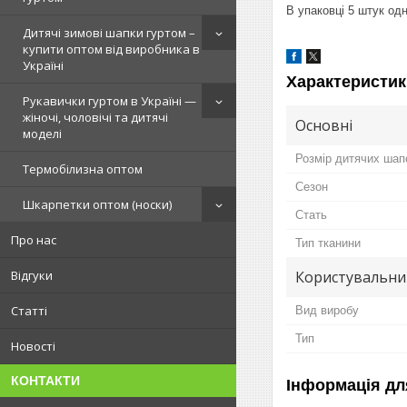
В упаковці 5 штук од
Дитячі зимові шапки гуртом –
купити оптом від виробника в
Україні
Характеристик
Рукавички гуртом в Україні —
жіночі, чоловічі та дитячі
Основні
моделі
Розмір дитячих шап
Термобілизна оптом
Сезон
Шкарпетки оптом (носки)
Стать
Про нас
Тип тканини
Користувальни
Відгуки
Статті
Вид виробу
Тип
Новості
КОНТАКТИ
Інформація дл