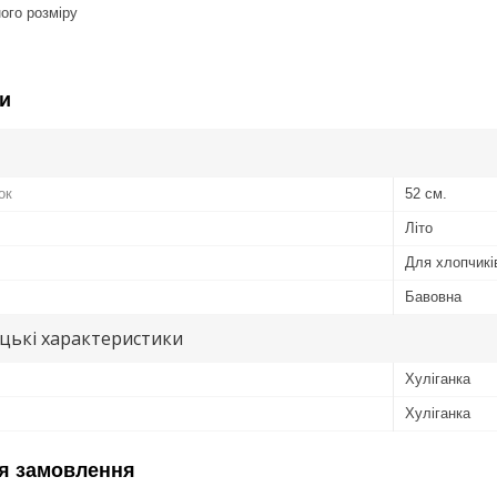
ного розміру
и
ок
52 см.
Літо
Для хлопчикі
Бавовна
цькі характеристики
Хуліганка
Хуліганка
я замовлення