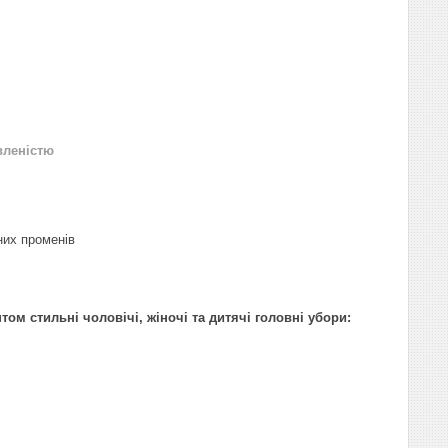
вленістю
них променів
ом стильні чоловічі, жіночі та дитячі головні убори: