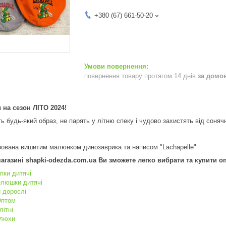
+380 (67) 661-50-20
повернення товару протягом 14 днів
за домо
 на сезон ЛІТО 2024!
ь будь-який образ, не парять у літню спеку і чудово захистять від соняч
рована вишитим малюнком динозаврика та написом "Lachapelle"
агазині shapki-odezda.com.ua Ви зможете легко вибрати та купити опт
пки дитячі
елюшки дитячі
 дорослі
Оптом
літні
елюхи