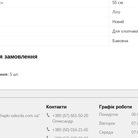
ок
55 см.
Літо
Новий
Для хлопчикі
Бавовна
я замовлення
ння:
5 шт.
Графік роботи
Понеділок
06:
shapki-odezda.com.ua"
+380 (67) 661-50-20
Олександр
Вівторок
07:
+380 (50) 016-21-45
Середа
07: