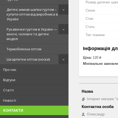
Розмір дитячих шап
Дитячі зимові шапки гуртом –
Сезон
купити оптом від виробника в
Стан
Україні
Стать
Рукавички гуртом в Україні —
жіночі, чоловічі та дитячі
Тип тканини
моделі
Інформація дл
Термобілизна оптом
Ціна:
120 ₴
Шкарпетки оптом (носки)
Мінімальне замовле
Про нас
Відгуки
Статті
Інтернет магазин "
Новості
КОНТАКТИ
Олександр