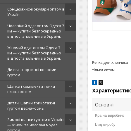
Сонцезахисні окуляри оптом в
Україні
Чоловічий одяг оптом Одеса 7
км — купити безпосередньо
від постачальника в Україні.
Жіночий одяг оптом Одеса 7
км — купити безпосередньо
від постачальника в Україні.
Кепка для хлопчика
Дитячі спортивні костюми
тільки оптом
гуртом
Шапки і комплекти тонка
Характеристик
в’язка оптом
Дитячі шапки трикотажні
Основні
гуртом весна–осінь
Країна виробник
Зимові шапки гуртом в Україні
Вид виробу
— жіночі та чоловічі моделі
гуртом