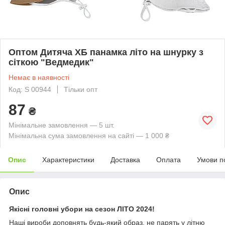
Оптом Дитяча ХБ панамка літо на шнурку з
сіткою "Ведмедик"
Немає в наявності
Код: S 00944
Тільки опт
87
₴
Мінімальне замовлення — 5 шт.
Мінімальна сума замовлення на сайті — 1 000 ₴
Опис
Характеристики
Доставка
Оплата
Умови п
Опис
Якісні головні убори на сезон ЛІТО 2024!
Наші вироби доповнять будь-який образ, не парять у літню