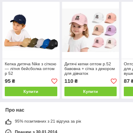
Кепка дитяча Nike з сіткою
Дитячі кепки оптом р.52
Опто
— літня бейсболка оптом
бавовна + сітка з декором
для 
р 52
для дівчаток
вуш
95
110
87
₴
₴
Купити
Купити
Про нас
95% позитивних з 21 відгука за рік
Працює з 30.01.2014