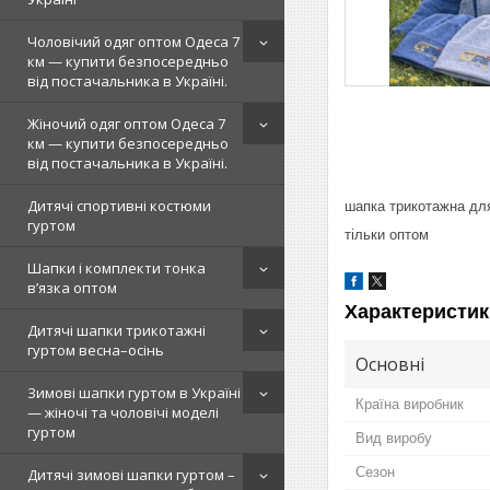
Чоловічий одяг оптом Одеса 7
км — купити безпосередньо
від постачальника в Україні.
Жіночий одяг оптом Одеса 7
км — купити безпосередньо
від постачальника в Україні.
Дитячі спортивні костюми
шапка трикотажна дл
гуртом
тільки оптом
Шапки і комплекти тонка
в’язка оптом
Характеристик
Дитячі шапки трикотажні
гуртом весна–осінь
Основні
Зимові шапки гуртом в Україні
Країна виробник
— жіночі та чоловічі моделі
гуртом
Вид виробу
Сезон
Дитячі зимові шапки гуртом –