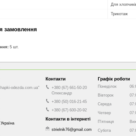
Для хлопчикі
Трикотаж
я замовлення
ння:
5 шт.
Графік роботи
Понеділок
06:
shapki-odezda.com.ua"
+380 (67) 661-50-20
Олександр
Вівторок
07:
+380 (50) 016-21-45
Середа
07:
+380 (67) 600-20-92
Четвер
07:
Пʼятниця
Вих
 Україна
strielnik76@gmail.com
Субота
07: