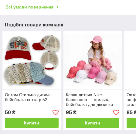
Всі умови повернення
Подібні товари компанії
Оптом Стильна дитяча
Кепка дитяча Nike
Опто
бейсболка сетка р 52
бавовняна — стильна
на ф
бейсболка для дівчинки
стил
оптом р 54
км р
50
95
85
₴
₴
Купити
Купити