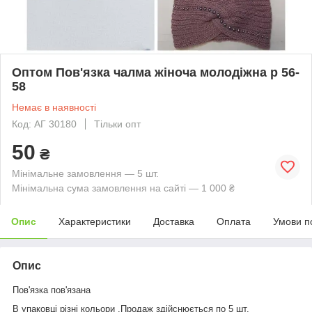
Оптом Пов'язка чалма жіноча молодіжна р 56-
58
Немає в наявності
Код: АГ 30180
Тільки опт
50
₴
Мінімальне замовлення — 5 шт.
Мінімальна сума замовлення на сайті — 1 000 ₴
Опис
Характеристики
Доставка
Оплата
Умови п
Опис
Пов'язка пов'язана
В упаковці різні кольори .Продаж здійснюється по 5 шт.