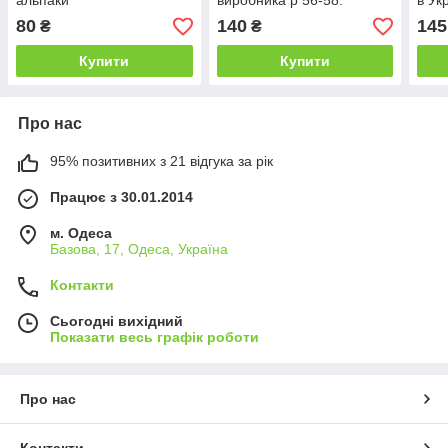
альпаки
виробника р 56-58.
в Ук
80
140
145
₴
₴
Купити
Купити
Про нас
95% позитивних з 21 відгука за рік
Працює з 30.01.2014
м. Одеса
Базова, 17, Одеса, Україна
Контакти
Сьогодні вихідний
Показати весь графік роботи
Про нас