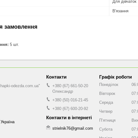
Для дівчаток
В'язання
я замовлення
ння:
5 шт.
Графік роботи
Понеділок
06:
shapki-odezda.com.ua"
+380 (67) 661-50-20
Олександр
Вівторок
07:
+380 (50) 016-21-45
Середа
07:
+380 (67) 600-20-92
Четвер
07:
Пʼятниця
Вих
 Україна
strielnik76@gmail.com
Субота
07: