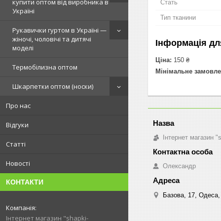
купити оптом від виробника в
Стать
Україні
Тип тканини
Рукавички гуртом в Україні —
жіночі, чоловічі та дитячі
Інформація дл
моделі
Ціна:
150 ₴
Термобілизна оптом
Мінімальне замовле
Шкарпетки оптом (носки)
Про нас
Відгуки
Інтернет магазин "
Статті
Новості
Олександр
КОНТАКТИ
Базова, 17, Одеса,
Інтернет магазин "shapki-