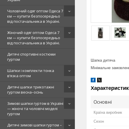
Чоловічий одяг оптом Одеса 7
км — купити безпосередньо
від постачальника в Україні.
Жіночий одяг оптом Одеса 7
км — купити безпосередньо
від постачальника в Україні.
Дитячі спортивні костюми
гуртом
Шапка дитяча
Мінімальне замовленн
Шапки і комплекти тонка
в’язка оптом
Дитячі шапки трикотажні
Характеристик
гуртом весна–осінь
Основні
Зимові шапки гуртом в Україні
— жіночі та чоловічі моделі
Країна виробник
гуртом
Сезон
Дитячі зимові шапки гуртом –