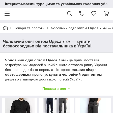
Інтернет-магазин турецьких та українських головних уборі
Товари та послуги
Чоловічий одяг оптом Одеса 7 км — к
Чоловічий одяг оптом Одеса 7 км — купити
безпосередньо від постачальника в Україні.
Чоловічий одяг оптом Одеса 7 км
- це прямі поставки
затребуваних моделей з найбільшого оптового ринку України
без посередників та переплат. Інтернет-магазин
shapki-
odezda.com.ua
пропонує
купити чоловічий одяг оптом
дешево
зі швидкою доставкою по всій Україні.
Ми працюємо як
прямий постачальник чоловічого одягу з
Показати все
ринку 7 км (Одеса)
, забезпечуючи бізнес стабільними
поставками, актуальним асортиментом та конкурентними
оптовими цінами.
👉 Якщо вам потрібний
чоловічий одяг оптом Україна
, ви
отримуєте готове рішення для продажу з високою
оборотністю товару.