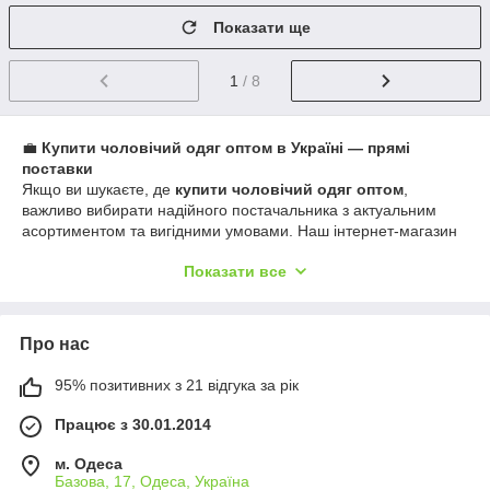
Показати ще
1
/ 8
💼
Купити чоловічий одяг оптом в Україні — прямі
поставки
Якщо ви шукаєте, де
купити чоловічий одяг оптом
,
важливо вибирати надійного постачальника з актуальним
асортиментом та вигідними умовами. Наш інтернет-магазин
пропонує
чоловічий одяг оптом Україна
безпосередньо від
Показати все
виробників, що дозволяє тримати мінімальні ціни та високу
маржу при перепродажі.
Ми працюємо як
постачальник чоловічого одягу України,
забезпечуючи стабільне постачання популярних моделей. У
Про нас
нас можна замовити
одяг оптом оптом дешево
без
переплат посередникам.
95% позитивних з 21 відгука за рік
📦
Оптовий асортимент чоловічого одягу
В наявності завжди широкий вибір:
Працює з 30.01.2014
спортивні костюми оптом Україна.
чоловічі штани оптом недорого
м. Одеса
кофти, худи, світшоти
Базова, 17, Одеса, Україна