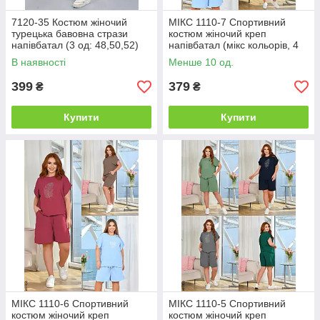
7120-35 Костюм жіночий
МІКС 1110-7 Спортивний
турецька бавовна стрази
костюм жіночий креп
напівбатал (3 од: 48,50,52)
напівбатал (мікс кольорів, 4
од: 50-52 | універсальний)
В наявності
Менше 10 од.
399
379
₴
₴
Купити
Купити
МІКС 1110-6 Спортивний
МІКС 1110-5 Спортивний
костюм жіночий креп
костюм жіночий креп