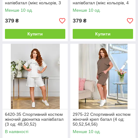
напівбатал (мікс кольорів, 3
напівбатал (мікс кольорів, 4
од: 50-52 | універсальний)
од: 50-52 | універсальний)
Менше 10 од.
Менше 10 од.
379
379
₴
₴
Купити
Купити
6420-35 Спортивний костюм
2975-22 Спортивний костюм
жіночий двонитка напівбатал
жіночий креп батал (4 од:
(3 од: 48,50,52)
50,52,54,56)
В наявності
Менше 10 од.