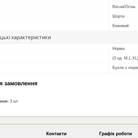
Весна/Осінь
Шорти
Бежевий
цькі характеристики
Норма
(3 од: M,L,XL
Букле з люр
я замовлення
ння:
3 шт.
Графік роботи