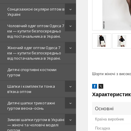
Сонцезахисні окуляри оптом в
Україні
Чоловічий одяг оптом Одеса 7
км — купити безпосередньо
від постачальника в Україні.
Жіночий одяг оптом Одеса 7
км — купити безпосередньо
від постачальника в Україні.
Дитячі спортивні костюми
Шорти жіночі з висок
гуртом
Шапки і комплекти тонка
в’язка оптом
Характеристик
Дитячі шапки трикотажні
Основні
гуртом весна–осінь
Країна виробник
Зимові шапки гуртом в Україні
— жіночі та чоловічі моделі
Посадка
гуртом