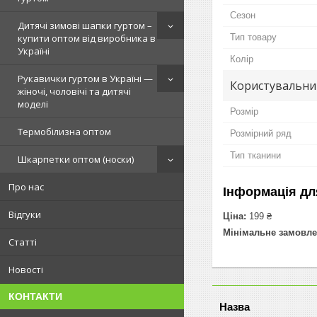
Сезон
Дитячі зимові шапки гуртом –
Тип товару
купити оптом від виробника в
Україні
Колір
Рукавички гуртом в Україні —
Користувальни
жіночі, чоловічі та дитячі
моделі
Розмір
Термобілизна оптом
Розмірний ряд
Тип тканини
Шкарпетки оптом (носки)
Про нас
Інформація дл
Відгуки
Ціна:
199 ₴
Мінімальне замовле
Статті
Новості
КОНТАКТИ