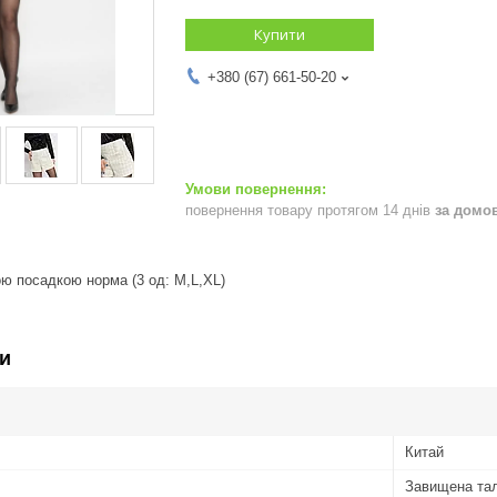
Купити
+380 (67) 661-50-20
повернення товару протягом 14 днів
за домо
ою посадкою норма (3 од: M,L,XL)
и
Китай
Завищена тал