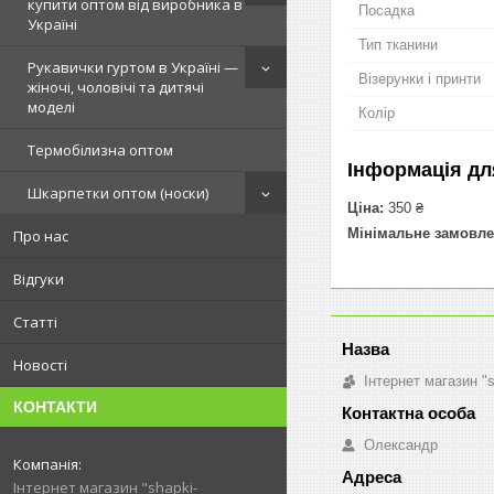
купити оптом від виробника в
Посадка
Україні
Тип тканини
Рукавички гуртом в Україні —
Візерунки і принти
жіночі, чоловічі та дитячі
моделі
Колір
Термобілизна оптом
Інформація дл
Шкарпетки оптом (носки)
Ціна:
350 ₴
Мінімальне замовле
Про нас
Відгуки
Статті
Новості
Інтернет магазин "
КОНТАКТИ
Олександр
Інтернет магазин "shapki-