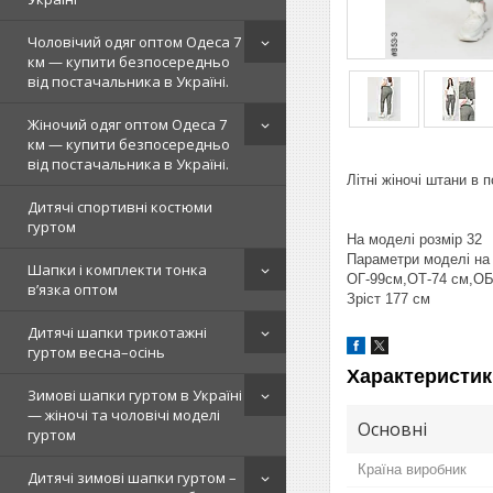
Чоловічий одяг оптом Одеса 7
км — купити безпосередньо
від постачальника в Україні.
Жіночий одяг оптом Одеса 7
км — купити безпосередньо
від постачальника в Україні.
Літні жіночі штани в 
Дитячі спортивні костюми
гуртом
На моделі розмір 32
Параметри моделі на
Шапки і комплекти тонка
ОГ-99см,ОТ-74 см,ОБ
в’язка оптом
Зріст 177 см
Дитячі шапки трикотажні
гуртом весна–осінь
Характеристик
Зимові шапки гуртом в Україні
— жіночі та чоловічі моделі
Основні
гуртом
Країна виробник
Дитячі зимові шапки гуртом –