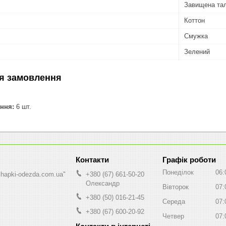
Завищена тал
Коттон
Смужка
Зелений
я замовлення
ння:
6 шт.
Графік роботи
Понеділок
06:
shapki-odezda.com.ua"
+380 (67) 661-50-20
Олександр
Вівторок
07:
+380 (50) 016-21-45
Середа
07:
+380 (67) 600-20-92
Четвер
07: