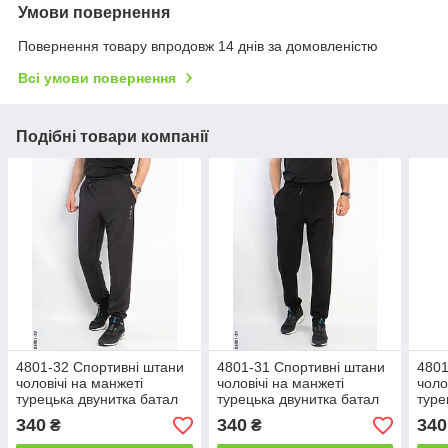
Умови повернення
Повернення товару впродовж 14 днів за домовленістю
Всі умови повернення
Подібні товари компанії
4801-32 Спортивні штани
4801-31 Спортивні штани
4801
чоловічі на манжеті
чоловічі на манжеті
чоло
турецька двунитка батал
турецька двунитка батал
туре
(5 од: 50,52,54,56,58)
(5 од: 50,52,54,56,58)
(5 о
340
340
340
₴
₴