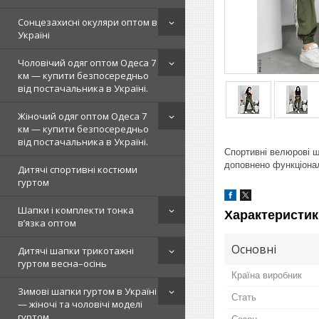
Сонцезахисні окуляри оптом в
Україні
Чоловічий одяг оптом Одеса 7
км — купити безпосередньо
від постачальника в Україні.
Жіночий одяг оптом Одеса 7
км — купити безпосередньо
від постачальника в Україні.
Спортивні велюрові ш
доповнено функціона
Дитячі спортивні костюми
гуртом
Шапки і комплекти тонка
Характеристик
в’язка оптом
Основні
Дитячі шапки трикотажні
гуртом весна–осінь
Країна виробник
Зимові шапки гуртом в Україні
Стать
— жіночі та чоловічі моделі
гуртом