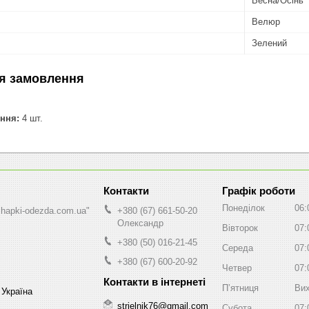
Весна/Осінь
Велюр
Зелений
я замовлення
ння:
4 шт.
Графік роботи
Понеділок
06:
shapki-odezda.com.ua"
+380 (67) 661-50-20
Олександр
Вівторок
07:
+380 (50) 016-21-45
Середа
07:
+380 (67) 600-20-92
Четвер
07:
Пʼятниця
Вих
 Україна
strielnik76@gmail.com
Субота
07: