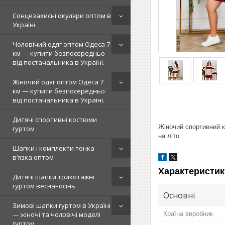
Сонцезахисні окуляри оптом в
Україні
Чоловічий одяг оптом Одеса 7
км — купити безпосередньо
від постачальника в Україні.
Жіночий одяг оптом Одеса 7
км — купити безпосередньо
від постачальника в Україні.
Дитячі спортивні костюми
Жіночий спортивний 
гуртом
на літо.
Шапки і комплекти тонка
в’язка оптом
Характеристик
Дитячі шапки трикотажні
гуртом весна–осінь
Основні
Зимові шапки гуртом в Україні
Країна виробник
— жіночі та чоловічі моделі
гуртом