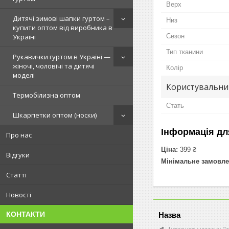
Верх
Дитячі зимові шапки гуртом –
Низ
купити оптом від виробника в
Сезон
Україні
Тип тканини
Рукавички гуртом в Україні —
жіночі, чоловічі та дитячі
Колір
моделі
Користувальни
Термобілизна оптом
Стать
Шкарпетки оптом (носки)
Інформація дл
Про нас
Ціна:
399 ₴
Відгуки
Мінімальне замовле
Статті
Новості
КОНТАКТИ