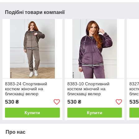
Подібні товари компанії
8383-24 Спортивний
8383-10 Спортивний
8327
костюм жіночий на
костюм жіночий на
кост
блискавці велюр
блискавці велюр
блис
напівбатал (4 од:
напівбатал (4 од:
напі
530
530
535
₴
₴
48,50,52,54)
48,50,52,54)
48,5
Купити
Купити
Про нас