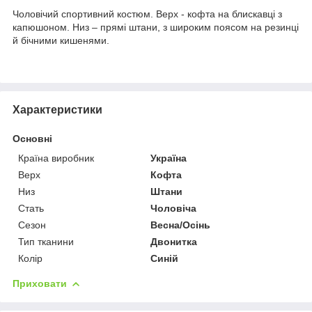
Чоловічий спортивний костюм. Верх - кофта на блискавці з
капюшоном. Низ – прямі штани, з широким поясом на резинці
й бічними кишенями.
Характеристики
Основні
Країна виробник
Україна
Верх
Кофта
Низ
Штани
Стать
Чоловіча
Сезон
Весна/Осінь
Тип тканини
Двонитка
Колір
Синій
Приховати