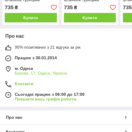
двонитка норма (5 од:
двонитка норма (5 од:
двон
735
735
735
₴
₴
48,50,52,54,56)
48,50,52,54,56)
48,5
Купити
Купити
Про нас
95% позитивних з 21 відгука за рік
Працює з 30.01.2014
м. Одеса
Базова, 17, Одеса, Україна
Контакти
Сьогодні працює з 06:00 до 17:00
Показати весь графік роботи
Про нас
Контакти