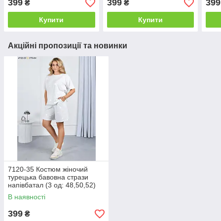
399
399
399
₴
₴
Купити
Купити
Акційні пропозиції та новинки
7120-35 Костюм жіночий
турецька бавовна стрази
напівбатал (3 од: 48,50,52)
В наявності
399
₴