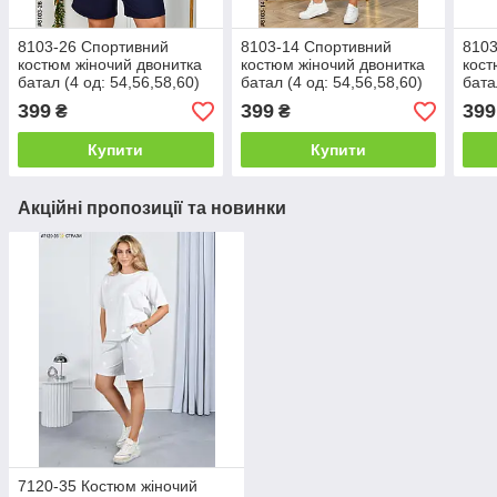
8103-26 Спортивний
8103-14 Спортивний
8103
костюм жіночий двонитка
костюм жіночий двонитка
кост
батал (4 од: 54,56,58,60)
батал (4 од: 54,56,58,60)
бата
399
399
399
₴
₴
Купити
Купити
Акційні пропозиції та новинки
7120-35 Костюм жіночий