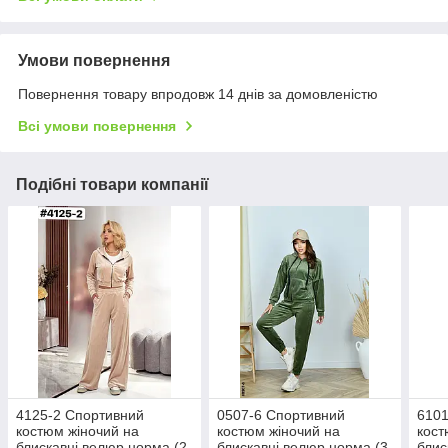
Умови повернення
Повернення товару впродовж 14 днів за домовленістю
Всі умови повернення
Подібні товари компанії
4125-2 Спортивний
0507-6 Спортивний
6101
костюм жіночий на
костюм жіночий на
кост
блискавці велюр норма (2
блискавці велюр норма (3
блис