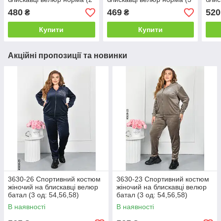
од: 42-44,46-48)
од: 42,44,46)
од: 
480
469
520
₴
₴
Купити
Купити
Акційні пропозиції та новинки
3630-26 Спортивний костюм
3630-23 Спортивний костюм
жіночий на блискавці велюр
жіночий на блискавці велюр
батал (3 од: 54,56,58)
батал (3 од: 54,56,58)
В наявності
В наявності