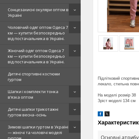
Сонцезахисні окуляри оптом в
Україні
Чоловічий одяг оптом Одеса 7
км — купити безпосередньо
від постачальника в Україні.
Жіночий одяг оптом Одеса 7
км — купити безпосередньо
від постачальника в Україні.
Дитячі спортивні костюми
Підлітковий спортивн
гуртом
лекало, стильна повн
Шапки і комплекти тонка
На моделі розмір 38
в’язка оптом
Зріст моделі 134 см
Дитячі шапки трикотажні
гуртом весна–осінь
Характеристик
Зимові шапки гуртом в Україні
— жіночі та чоловічі моделі
Основні атриб
гуртом