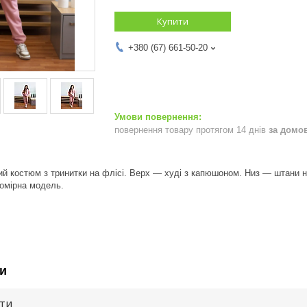
Купити
+380 (67) 661-50-20
повернення товару протягом 14 днів
за домо
ий костюм з тринитки на флісі. Верх — худі з капюшоном. Низ — штани на
омірна модель.
и
ути