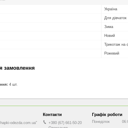
Україна
Для дівчаток
Зима
Новий
Трикотаж на 
Рожевий
я замовлення
ння:
4 шт.
Графік роботи
Понеділок
06:
shapki-odezda.com.ua"
+380 (67) 661-50-20
Олександр