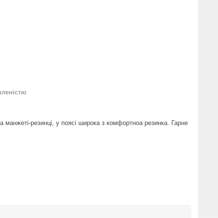
вленістю
 манжеті-резинці, у поясі широка з комфортноа резинка. Гарне