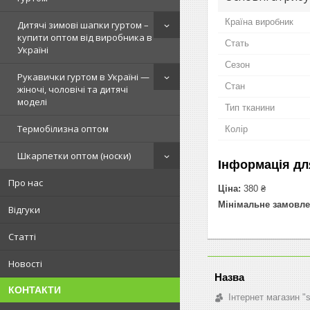
Країна виробник
Дитячі зимові шапки гуртом –
купити оптом від виробника в
Стать
Україні
Сезон
Рукавички гуртом в Україні —
Стан
жіночі, чоловічі та дитячі
моделі
Тип тканини
Термобілизна оптом
Колір
Шкарпетки оптом (носки)
Інформація дл
Про нас
Ціна:
380 ₴
Мінімальне замовле
Відгуки
Статті
Новості
КОНТАКТИ
Інтернет магазин "