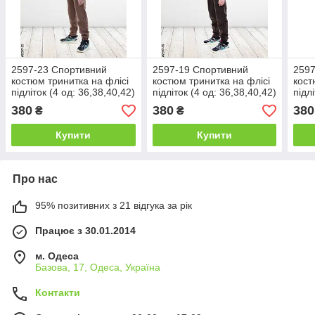
2597-23 Спортивний
2597-19 Спортивний
2597
костюм тринитка на флісі
костюм тринитка на флісі
кост
підліток (4 од: 36,38,40,42)
підліток (4 од: 36,38,40,42)
підл
380
380
380
₴
₴
Купити
Купити
Про нас
95% позитивних з 21 відгука за рік
Працює з 30.01.2014
м. Одеса
Базова, 17, Одеса, Україна
Контакти