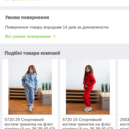
Умови повернення
Повернення товару впродовж 14 днів за домовленістю
Всі умови повернення
Подібні товари компанії
5720-29 Спортивний
5720-15 Спортивний
2563
костюм тринитка на флісі
костюм тринитка на флісі
кост
підліток (4 од: 36,38,40,42)
підліток (4 од: 36,38,40,42)
підл