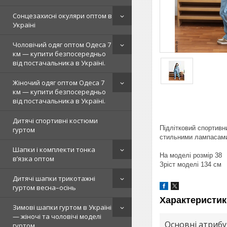
Сонцезахисні окуляри оптом в
Україні
Чоловічий одяг оптом Одеса 7
км — купити безпосередньо
від постачальника в Україні.
Жіночий одяг оптом Одеса 7
км — купити безпосередньо
від постачальника в Україні.
Дитячі спортивні костюми
Підлітковий спортивн
гуртом
стильними лампасами.
Шапки і комплекти тонка
На моделі розмір 38
в’язка оптом
Зріст моделі 134 см
Дитячі шапки трикотажні
гуртом весна–осінь
Характеристик
Зимові шапки гуртом в Україні
— жіночі та чоловічі моделі
Основні атриб
гуртом