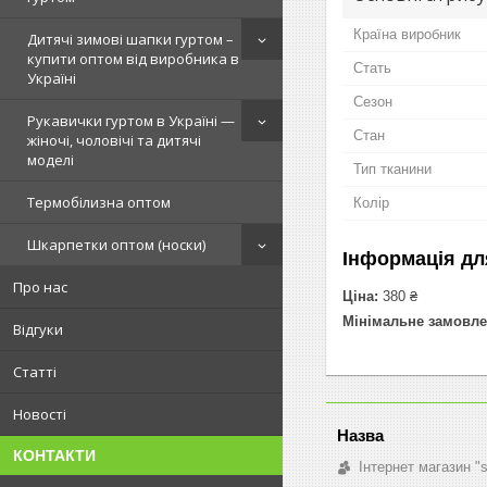
Країна виробник
Дитячі зимові шапки гуртом –
купити оптом від виробника в
Стать
Україні
Сезон
Рукавички гуртом в Україні —
Стан
жіночі, чоловічі та дитячі
моделі
Тип тканини
Термобілизна оптом
Колір
Шкарпетки оптом (носки)
Інформація дл
Про нас
Ціна:
380 ₴
Мінімальне замовле
Відгуки
Статті
Новості
КОНТАКТИ
Інтернет магазин "