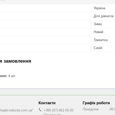
Україна
Для дівчаток
Зима
Новий
Тринитка
Синій
я замовлення
ння:
4 шт.
Графік роботи
Понеділок
06:
shapki-odezda.com.ua"
+380 (67) 661-50-20
Олександр