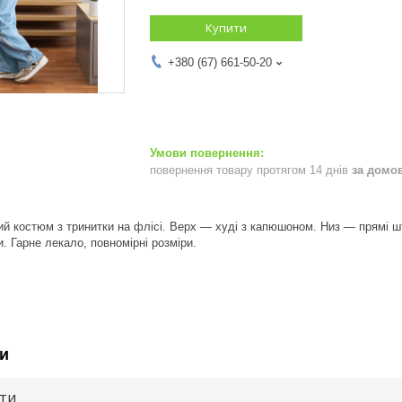
Купити
+380 (67) 661-50-20
повернення товару протягом 14 днів
за домо
ий костюм з тринитки на флісі. Верх — худі з капюшоном. Низ — прямі 
 Гарне лекало, повномірні розміри.
и
ути