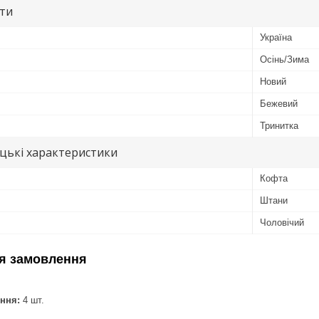
ути
Україна
Осінь/Зима
Новий
Бежевий
Тринитка
цькі характеристики
Кофта
Штани
Чоловічий
я замовлення
ння:
4 шт.