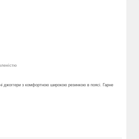
вленістю
ні джоггери з комфортною широкою резинкою в поясі. Гарне