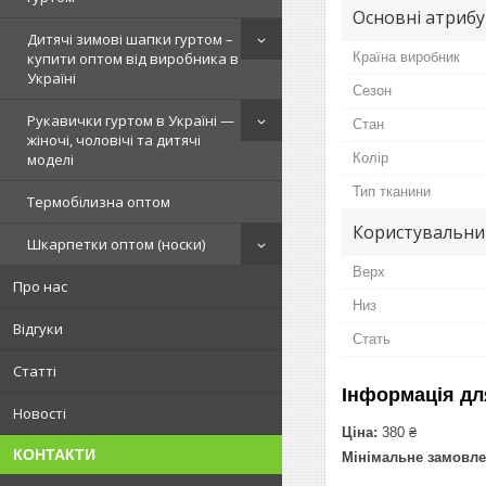
Основні атриб
Дитячі зимові шапки гуртом –
Країна виробник
купити оптом від виробника в
Україні
Сезон
Рукавички гуртом в Україні —
Стан
жіночі, чоловічі та дитячі
Колір
моделі
Тип тканини
Термобілизна оптом
Користувальни
Шкарпетки оптом (носки)
Верх
Про нас
Низ
Відгуки
Стать
Статті
Інформація дл
Новості
Ціна:
380 ₴
КОНТАКТИ
Мінімальне замовле