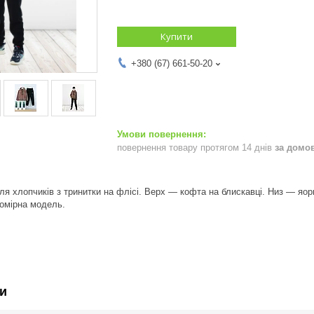
Купити
+380 (67) 661-50-20
повернення товару протягом 14 днів
за домо
я хлопчиків з тринитки на флісі. Верх — кофта на блискавці. Низ — яор
омірна модель.
и