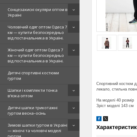
Сонцезахисні окуляри оптом в
Україні
Чоловічий одяг оптом Одеса 7
км — купити безпосередньо
від постачальника в Україні.
Жіночий одяг оптом Одеса 7
км — купити безпосередньо
від постачальника в Україні.
Дитячі спортивні костюми
гуртом
Спортивний костюм дл
лекало, стильна повн
Шапки і комплекти тонка
в’язка оптом
На моделі 40 розмір
Зріст моделі 143 см
Дитячі шапки трикотажні
гуртом весна–осінь
Зимові шапки гуртом в Україні
Характеристик
— жіночі та чоловічі моделі
гуртом