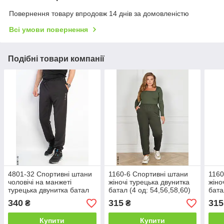
Повернення товару впродовж 14 днів за домовленістю
Всі умови повернення
Подібні товари компанії
4801-32 Спортивні штани
1160-6 Спортивні штани
1160
чоловічі на манжеті
жіночі турецька двунитка
жіно
турецька двунитка батал
батал (4 од: 54,56,58,60)
бата
(5 од: 50,52,54,56,58)
340
315
315
₴
₴
Купити
Купити