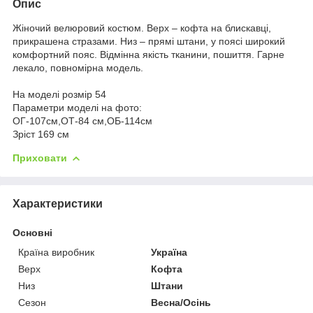
Опис
Жіночий велюровий костюм. Верх – кофта на блискавці,
прикрашена стразами. Низ – прямі штани, у поясі широкий
комфортний пояс. Відмінна якість тканини, пошиття. Гарне
лекало, повномірна модель.
На моделі розмір 54
Параметри моделі на фото:
ОГ-107см,ОТ-84 см,ОБ-114см
Зріст 169 см
Приховати
Характеристики
Основні
Країна виробник
Україна
Верх
Кофта
Низ
Штани
Сезон
Весна/Осінь