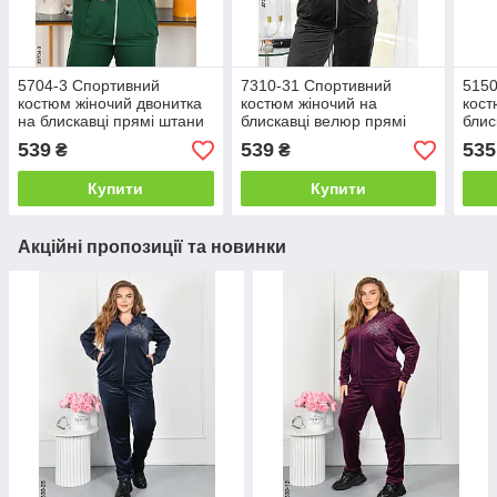
5704-3 Спортивний
7310-31 Спортивний
5150
костюм жіночий двонитка
костюм жіночий на
кост
на блискавці прямі штани
блискавці велюр прямі
блис
батал (4 од: 50,52,54,56)
штани батал (3 од:
од: 
539
539
535
₴
₴
50,52,54)
Купити
Купити
Акційні пропозиції та новинки