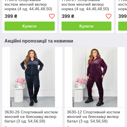
костюм жіночий велюр
костюм жіночий велюр
кост
норма (4 од: 44,46,48,50)
норма (4 од: 44,46,48,50)
норм
399
399
399
₴
₴
Купити
Купити
Акційні пропозиції та новинки
3630-26 Спортивний костюм
3630-12 Спортивний костюм
жіночий на блискавці велюр
жіночий на блискавці велюр
батал (3 од: 54,56,58)
батал (3 од: 54,56,58)