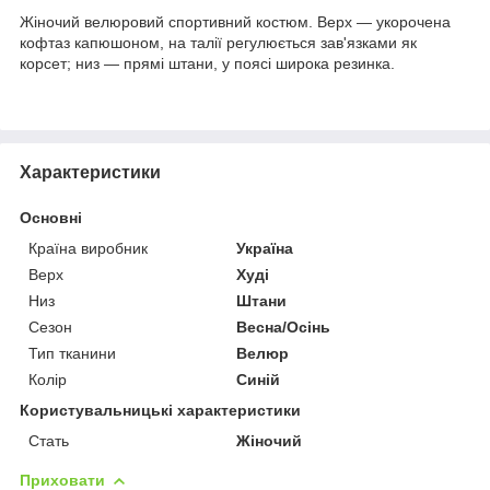
Жіночий велюровий спортивний костюм. Верх — укорочена
кофтаз капюшоном, на талії регулюється зав'язками як
корсет; низ — прямі штани, у поясі широка резинка.
Характеристики
Основні
Країна виробник
Україна
Верх
Худі
Низ
Штани
Сезон
Весна/Осінь
Тип тканини
Велюр
Колір
Синій
Користувальницькі характеристики
Стать
Жіночий
Приховати