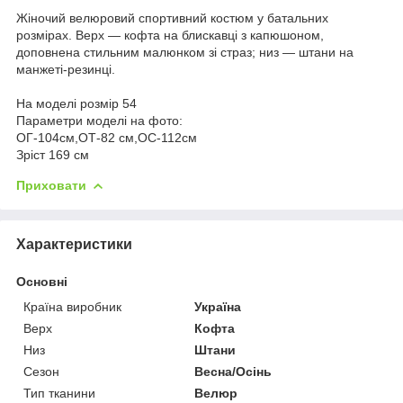
Жіночий велюровий спортивний костюм у батальних
розмірах. Верх — кофта на блискавці з капюшоном,
доповнена стильним малюнком зі страз; низ — штани на
манжеті-резинці.
На моделі розмір 54
Параметри моделі на фото:
ОГ-104см,ОТ-82 см,ОС-112см
Зріст 169 см
Приховати
Характеристики
Основні
Країна виробник
Україна
Верх
Кофта
Низ
Штани
Сезон
Весна/Осінь
Тип тканини
Велюр