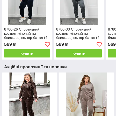
8780-26 Спортивний
8780-33 Спортивний
8780
костюм жіночий на
костюм жіночий на
кост
блискавці велюр батал (4
блискавці велюр батал (4
блис
од: 54,56,58,60)
од: 54,56,58,60)
од: 
569
569
569
₴
₴
Купити
Купити
Акційні пропозиції та новинки