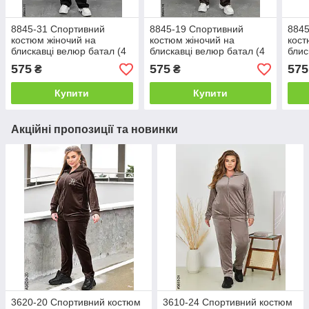
8845-31 Спортивний
8845-19 Спортивний
8845
костюм жіночий на
костюм жіночий на
кост
блискавці велюр батал (4
блискавці велюр батал (4
блис
од: 54,56,58,60)
од: 54,56,58,60)
од: 
575
575
575
₴
₴
Купити
Купити
Акційні пропозиції та новинки
3620-20 Спортивний костюм
3610-24 Спортивний костюм