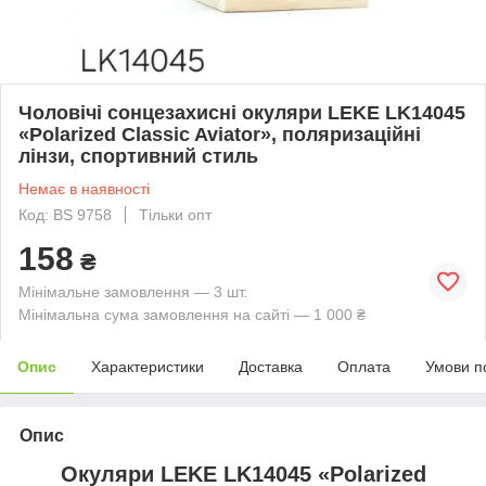
Чоловічі сонцезахисні окуляри LEKE LK14045
«Polarized Classic Aviator», поляризаційні
лінзи, спортивний стиль
Немає в наявності
Код: BS 9758
Тільки опт
158
₴
Мінімальне замовлення — 3 шт.
Мінімальна сума замовлення на сайті — 1 000 ₴
Опис
Характеристики
Доставка
Оплата
Умови п
Опис
Окуляри LEKE LK14045 «Polarized