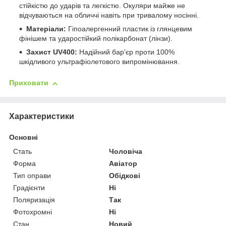
стійкістю до ударів та легкістю. Окуляри майже не
відчуваються на обличчі навіть при тривалому носінні.
Матеріали:
Гіпоалергенний пластик із глянцевим
фінішем та ударостійкий полікарбонат (лінзи).
Захист UV400:
Надійний бар’єр проти 100%
шкідливого ультрафіолетового випромінювання.
Приховати
Характеристики
Основні
Стать
Чоловіча
Форма
Авіатор
Тип оправи
Обідкові
Градієнти
Ні
Поляризація
Так
Фотохромні
Ні
Стан
Новий