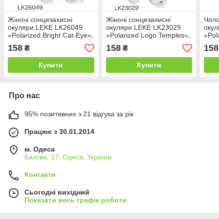
Жіночі сонцезахисні
Жіночі сонцезахисні
Чоло
окуляри LEKE LK26049
окуляри LEKE LK23029
окул
«Polarized Bright Cat-Eye»,
«Polarized Logo Temples»,
«Pol
поляризаційні лінзи,
поляризаційні лінзи,
поля
158
158
158
₴
₴
кольорові оправи
форма «котяче око»
маси
Купити
Купити
Про нас
95% позитивних з 21 відгука за рік
Працює з 30.01.2014
м. Одеса
Базова, 17, Одеса, Україна
Контакти
Сьогодні вихідний
Показати весь графік роботи