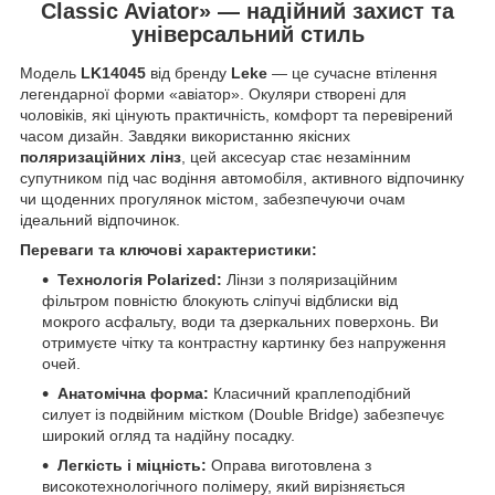
Classic Aviator» — надійний захист та
універсальний стиль
Модель
LK14045
від бренду
Leke
— це сучасне втілення
легендарної форми «авіатор». Окуляри створені для
чоловіків, які цінують практичність, комфорт та перевірений
часом дизайн. Завдяки використанню якісних
поляризаційних лінз
, цей аксесуар стає незамінним
супутником під час водіння автомобіля, активного відпочинку
чи щоденних прогулянок містом, забезпечуючи очам
ідеальний відпочинок.
Переваги та ключові характеристики:
Технологія Polarized:
Лінзи з поляризаційним
фільтром повністю блокують сліпучі відблиски від
мокрого асфальту, води та дзеркальних поверхонь. Ви
отримуєте чітку та контрастну картинку без напруження
очей.
Анатомічна форма:
Класичний краплеподібний
силует із подвійним містком (Double Bridge) забезпечує
широкий огляд та надійну посадку.
Легкість і міцність:
Оправа виготовлена з
високотехнологічного полімеру, який вирізняється