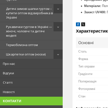
Матеріали:
Поле
Дитячі зимові шапки гуртом –
Захист UV400:
П
купити оптом від виробника в
Україні
Рукавички гуртом в Україні —
Характеристик
жіночі, чоловічі та дитячі
моделі
Основні
Термобілизна оптом
Стать
Шкарпетки оптом (носки)
Форма
Про нас
Тип оправи
Відгуки
Градієнти
Поляризація
Статті
Фотохромні
Новості
Стан
КОНТАКТИ