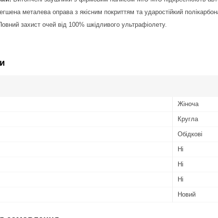
гшена металева оправа з якісним покриттям та ударостійкий полікарбон
овний захист очей від 100% шкідливого ультрафіолету.
и
Жіноча
Кругла
Обідкові
Ні
Ні
Ні
Новий