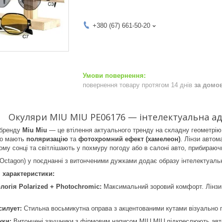
+380 (67) 661-50-20
повернення товару протягом 14 днів
за домо
Окуляри MIU MIU PE06176 — інтелектуальна ада
 бренду
Miu Miu
— це втілення актуального тренду на складну геометрію
но мають
поляризацію
та
фотохромний ефект (хамелеон)
. Лінзи автом
ому сонці та світлішають у похмуру погоду або в салоні авто, прибираючи
ctagon) у поєднанні з витонченими дужками додає образу інтелектуальн
 характеристики:
логія Polarized + Photochromic:
Максимальний зоровий комфорт. Лінзи 
силует:
Стильна восьмикутна оправа з акцентованими кутами візуально п
жки:
Витончені заушники з фірмовим написом MIU MIU підкреслюють автен