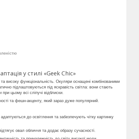
вленістю
птація у стилі «Geek Chic»
 та високу функціональність. Окуляри оснащені комбінованими
атично підлаштовуються під яскравість світла: вони стають
 при цьому всі сліпучі відблиски.
ості та фешн-акценту, який зараз дуже популярний.
адаптуються до освітлення та забезпечують чітку картинку
ідтягує овал обличчя та додає образу сучасності.
тичність та приналежність до світу високої моди.