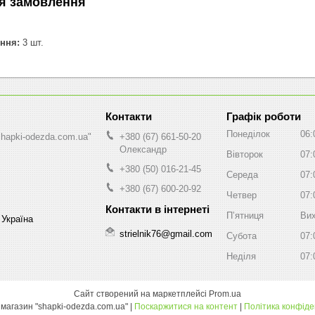
я замовлення
ння:
3 шт.
Графік роботи
Понеділок
06:
shapki-odezda.com.ua"
+380 (67) 661-50-20
Олександр
Вівторок
07:
+380 (50) 016-21-45
Середа
07:
+380 (67) 600-20-92
Четвер
07:
Пʼятниця
Вих
 Україна
strielnik76@gmail.com
Субота
07:
Неділя
07:
Сайт створений на маркетплейсі
Prom.ua
Інтернет магазин "shapki-odezda.com.ua" |
Поскаржитися на контент
|
Політика конфіде