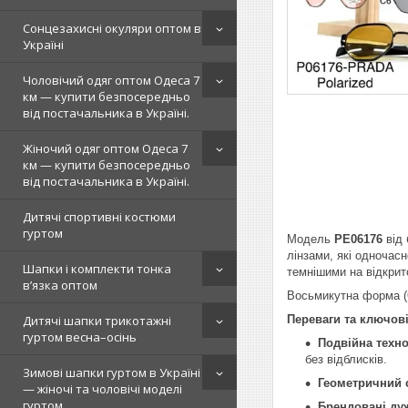
Сонцезахисні окуляри оптом в
Україні
Чоловічий одяг оптом Одеса 7
км — купити безпосередньо
від постачальника в Україні.
Жіночий одяг оптом Одеса 7
км — купити безпосередньо
від постачальника в Україні.
Дитячі спортивні костюми
гуртом
Модель
PE06176
від
лінзами, які одночас
Шапки і комплекти тонка
темнішими на відкрит
в’язка оптом
Восьмикутна форма (O
Переваги та ключові
Дитячі шапки трикотажні
гуртом весна–осінь
Подвійна техно
без відблисків.
Зимові шапки гуртом в Україні
Геометричний 
— жіночі та чоловічі моделі
гуртом
Брендовані ду