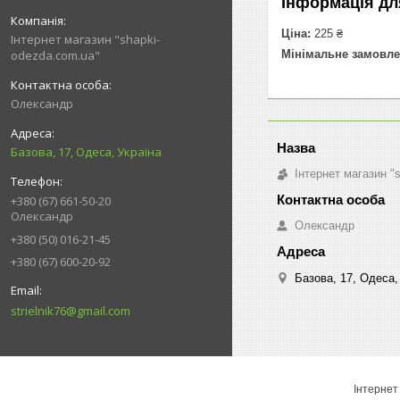
Інформація дл
Ціна:
225 ₴
Інтернет магазин "shapki-
Мінімальне замовле
odezda.com.ua"
Олександр
Базова, 17, Одеса, Україна
Інтернет магазин "
+380 (67) 661-50-20
Олександр
Олександр
+380 (50) 016-21-45
+380 (67) 600-20-92
Базова, 17, Одеса,
strielnik76@gmail.com