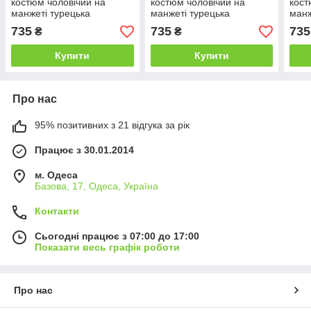
костюм чоловічий на
костюм чоловічий на
кост
манжеті турецька
манжеті турецька
манж
двонитка норма (5 од:
двонитка норма (5 од:
двон
735
735
735
₴
₴
48,50,52,54,56)
48,50,52,54,56)
48,5
Купити
Купити
Про нас
95% позитивних з 21 відгука за рік
Працює з 30.01.2014
м. Одеса
Базова, 17, Одеса, Україна
Контакти
Сьогодні працює з 07:00 до 17:00
Показати весь графік роботи
Про нас