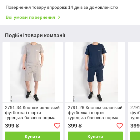
Повернення товару впродовж 14 днів за домовленістю
Всі умови повернення
Подібні товари компанії
2791-34 Костюм чоловічий
2791-26 Костюм чоловічий
2791
футболка і шорти
футболка і шорти
футб
турецька бавовна норма
турецька бавовна норма
туре
(4 од: 48,50,52,54)
(4 од: 48,50,52,54)
(4 о
399
399
399
₴
₴
Купити
Купити