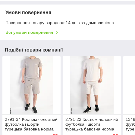
Умови повернення
Повернення товару впродовж 14 днів за домовленістю
Всі умови повернення
Подібні товари компанії
2791-34 Костюм чоловічий
2791-22 Костюм чоловічий
1348
футболка і шорти
футболка і шорти
футб
турецька бавовна норма
турецька бавовна норма
туре
(4 од: 48,50,52,54)
(4 од: 48,50,52,54)
(4 о