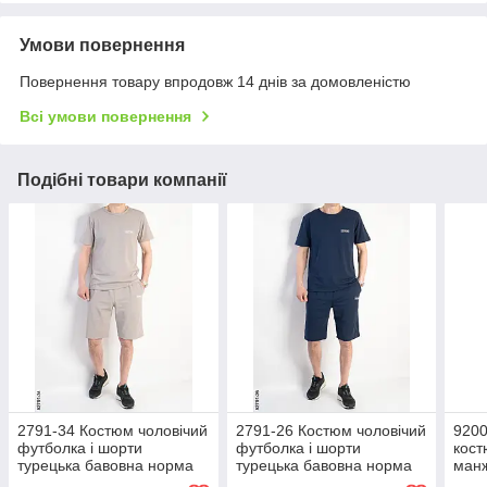
Умови повернення
Повернення товару впродовж 14 днів за домовленістю
Всі умови повернення
Подібні товари компанії
2791-34 Костюм чоловічий
2791-26 Костюм чоловічий
9200
футболка і шорти
футболка і шорти
кост
турецька бавовна норма
турецька бавовна норма
манж
(4 од: 48,50,52,54)
(4 од: 48,50,52,54)
двон