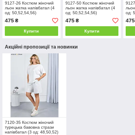
9127-26 Костюм жіночий
9127-50 Костюм жіночий
9127
льон жатка напівбатал (4
льон жатка напівбатал (4
льон
од: 50,52,54,56)
од: 50,52,54,56)
од: 
475
475
475
₴
₴
Купити
Купити
Акційні пропозиції та новинки
7120-35 Костюм жіночий
турецька бавовна стрази
напівбатал (3 од: 48,50,52)