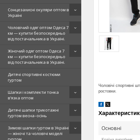
Сонцезахисні окуляри оптом в
Україні
Чоловічий одяг оптом Одеса 7
км — купити безпосередньо
від постачальника в Україні.
Жіночий одяг оптом Одеса 7
км — купити безпосередньо
від постачальника в Україні.
Дитячі спортивні костюми
гуртом
Чоловічі спортивні ш
ростовки.
Шапки і комплекти тонка
в’язка оптом
Дитячі шапки трикотажні
Характеристик
гуртом весна–осінь
Основні
Зимові шапки гуртом в Україні
— жіночі та чоловічі моделі
гуртом
Країна виробник