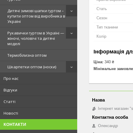
Стать
Дитячі зимові шапки гуртом –
купити оптом від виробника в
Сезон
Україні
Тип тканини
Рукавички гуртом в Україні —
Колір
жіночі, чоловічі та дитячі
моделі
Інформація дл
Термобілизна оптом
Ціна:
340 ₴
Шкарпетки оптом (носки)
Мінімальне замовле
Про нас
Відгуки
Статті
Інтернет магазин "
Новості
КОНТАКТИ
Олександр