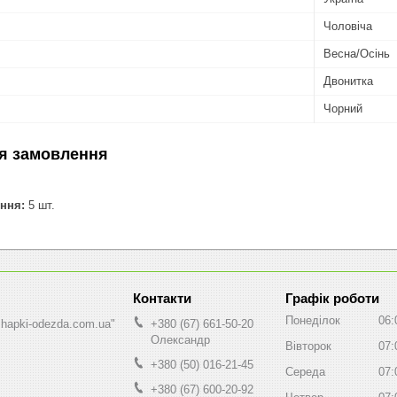
Чоловіча
Весна/Осінь
Двонитка
Чорний
я замовлення
ння:
5 шт.
Графік роботи
Понеділок
06:
shapki-odezda.com.ua"
+380 (67) 661-50-20
Олександр
Вівторок
07:
+380 (50) 016-21-45
Середа
07:
+380 (67) 600-20-92