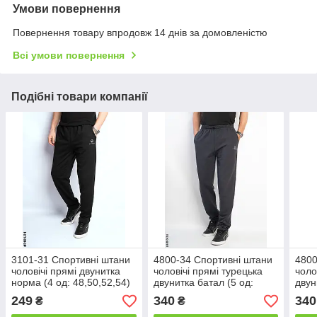
Умови повернення
Повернення товару впродовж 14 днів за домовленістю
Всі умови повернення
Подібні товари компанії
3101-31 Спортивні штани
4800-34 Спортивні штани
4800
чоловічі прямі двунитка
чоловічі прямі турецька
чоло
норма (4 од: 48,50,52,54)
двунитка батал (5 од:
двун
50,52,54,56,58)
50,5
249
340
340
₴
₴