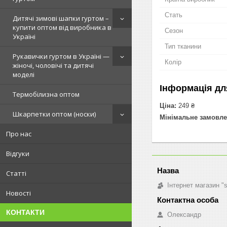
Стать
Дитячі зимові шапки гуртом –
купити оптом від виробника в
Сезон
Україні
Тип тканини
Рукавички гуртом в Україні —
Колір
жіночі, чоловічі та дитячі
моделі
Інформація дл
Термобілизна оптом
Ціна:
249 ₴
Шкарпетки оптом (носки)
Мінімальне замовле
Про нас
Відгуки
Статті
Інтернет магазин "
Новості
КОНТАКТИ
Олександр