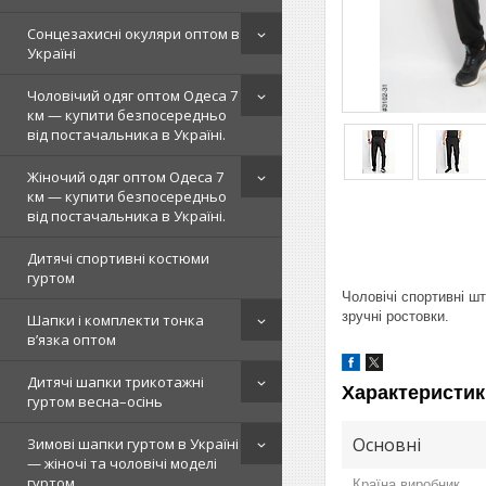
Сонцезахисні окуляри оптом в
Україні
Чоловічий одяг оптом Одеса 7
км — купити безпосередньо
від постачальника в Україні.
Жіночий одяг оптом Одеса 7
км — купити безпосередньо
від постачальника в Україні.
Дитячі спортивні костюми
гуртом
Чоловічі спортивні ш
зручні ростовки.
Шапки і комплекти тонка
в’язка оптом
Дитячі шапки трикотажні
Характеристик
гуртом весна–осінь
Основні
Зимові шапки гуртом в Україні
— жіночі та чоловічі моделі
гуртом
Країна виробник