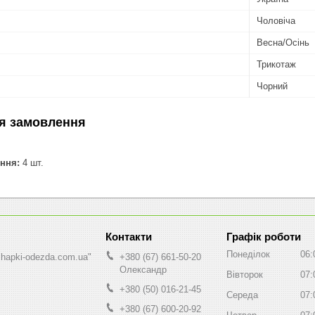
Чоловіча
Весна/Осінь
Трикотаж
Чорний
я замовлення
ння:
4 шт.
Графік роботи
Понеділок
06:
shapki-odezda.com.ua"
+380 (67) 661-50-20
Олександр
Вівторок
07:
+380 (50) 016-21-45
Середа
07:
+380 (67) 600-20-92